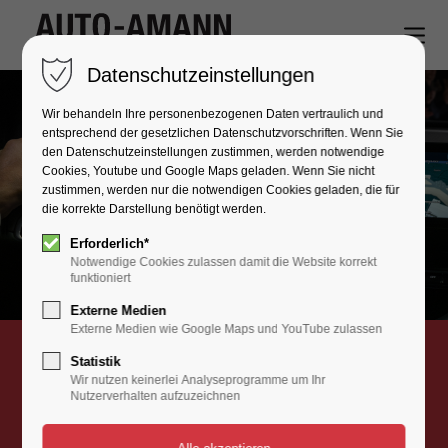
Datenschutzeinstellungen
Wir behandeln Ihre personenbezogenen Daten vertraulich und
entsprechend der gesetzlichen Datenschutz­vorschriften. Wenn Sie
den Datenschutzeinstellungen zustimmen, werden notwendige
Cookies, Youtube und Google Maps geladen. Wenn Sie nicht
zustimmen, werden nur die notwendigen Cookies geladen, die für
die korrekte Darstellung benötigt werden.
Erforderlich*
Notwendige Cookies zulassen damit die Website korrekt
funktioniert
Externe Medien
Externe Medien wie Google Maps und YouTube zulassen
AUTO-AMANN
Statistik
DATENSCHUTZ
Wir nutzen keinerlei Analyseprogramme um Ihr
Nutzerverhalten aufzuzeichnen